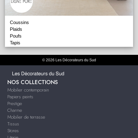
Coussins
Plaids
Poufs
Tapis
Tapis 2
© 2026 Les Décorateurs du Sud
NOS COLLECTIONS
Mobilier contemporain
Papiers peints
Prestige
Charme
Mobilier de terrasse
Tissus
Stores
Literie