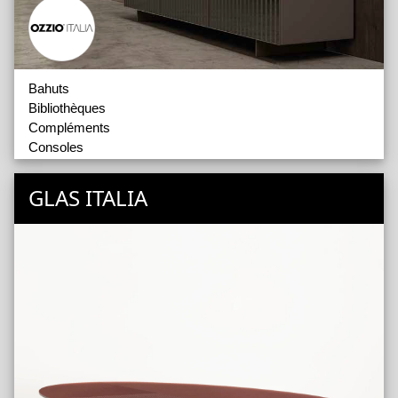
Bahuts
Bibliothèques
Compléments
Consoles
Tables Basses
Tables Multifonctionnelles
GLAS ITALIA
Tables transformables
Tabourets
Lampes