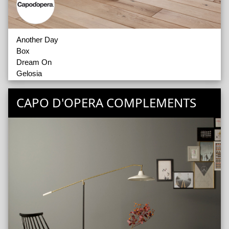
Another Day
Box
Dream On
Gelosia
Groove
Hug
CAPO D'OPERA COMPLEMENTS
Memo
Quarantacinque