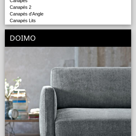
Canapés
Canapés 2
Canapés d'Angle
Canapés Lits
Fauteuils
Repose-Pieds
DOIMO
Chaises
Tables Basses
Couvertures
Mobilier d'extérieur