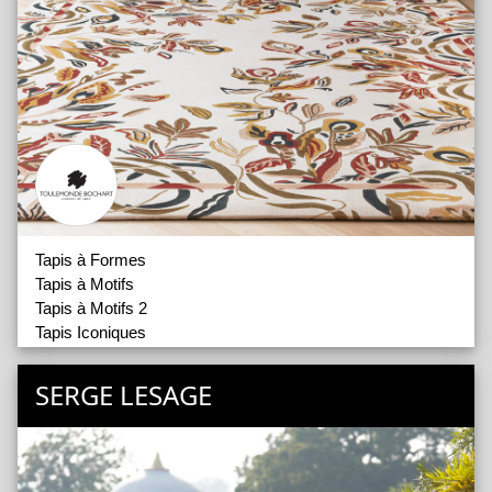
Tapis à Formes
Tapis à Motifs
Tapis à Motifs 2
Tapis Iconiques
Tapis Outdoor In and Out
Tapis Runner
SERGE LESAGE
Tapis Unis et Faux Unis
Tapis Unis et Faux Unis 2
Vallée Blanche
Accessoires