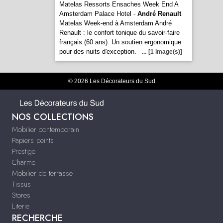
Matelas Ressorts Ensaches Week End A
Amsterdam Palace Hotel -
André Renault
Matelas Week-end à Amsterdam André
Renault : le confort tonique du savoir-faire
français (60 ans). Un soutien ergonomique
pour des nuits d'exception.
...
[1 image(s)]
© 2026 Les Décorateurs du Sud
NOS COLLECTIONS
Mobilier contemporain
Papiers peints
Prestige
Charme
Mobilier de terrasse
Tissus
Stores
Literie
RECHERCHE