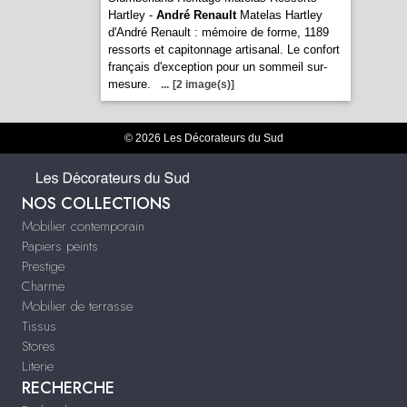
Hartley -
André Renault
Matelas Hartley
d'André Renault : mémoire de forme, 1189
ressorts et capitonnage artisanal. Le confort
français d'exception pour un sommeil sur-
mesure.
...
[2 image(s)]
© 2026 Les Décorateurs du Sud
NOS COLLECTIONS
Mobilier contemporain
Papiers peints
Prestige
Charme
Mobilier de terrasse
Tissus
Stores
Literie
RECHERCHE