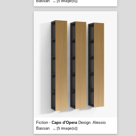
Bassan
...
[5 image(s)]
Fiction -
Capo d'Opera
Design. Alessio
Bassan
...
[5 image(s)]