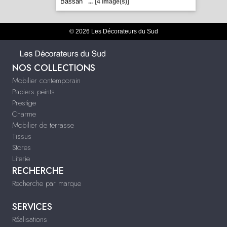
Bassan
...
[4 image(s)]
© 2026 Les Décorateurs du Sud
NOS COLLECTIONS
Mobilier contemporain
Papiers peints
Prestige
Charme
Mobilier de terrasse
Tissus
Stores
Literie
RECHERCHE
Recherche par marque
SERVICES
Réalisations