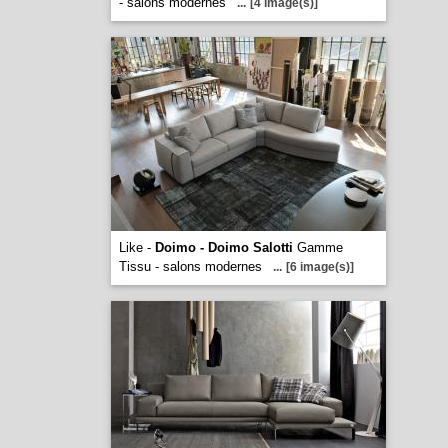
- salons modernes
...
[4 image(s)]
Like -
Doimo - Doimo Salotti
Gamme
Tissu - salons modernes
...
[6 image(s)]