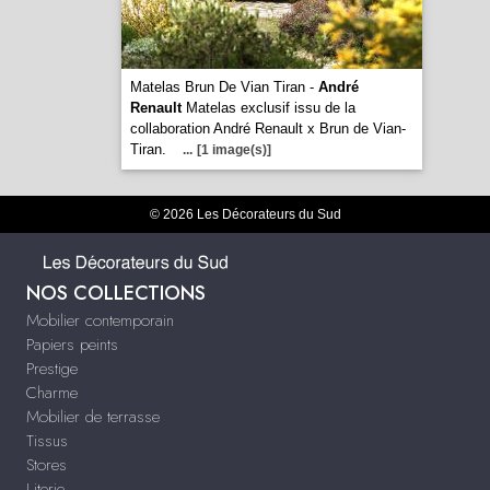
Matelas Brun De Vian Tiran -
André
Renault
Matelas exclusif issu de la
collaboration André Renault x Brun de Vian-
Tiran.
...
[1 image(s)]
© 2026 Les Décorateurs du Sud
NOS COLLECTIONS
Mobilier contemporain
Papiers peints
Prestige
Charme
Mobilier de terrasse
Tissus
Stores
Literie