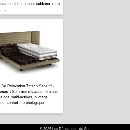
isation à l’infini pour sublimer votre
.
...
De Relaxation Tritech Sensitif -
enault
Sommier relaxation 6 plans
sions multi-actives, pilotage
h et confort morphologique
...
© 2026 Les Décorateurs du Sud