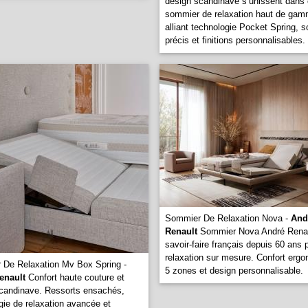
design scandinave s’unissent dans
sommier de relaxation haut de gam
alliant technologie Pocket Spring, s
précis et finitions personnalisables.
Sommier De Relaxation Nova -
And
Renault
Sommier Nova André Renaul
savoir-faire français depuis 60 ans 
relaxation sur mesure. Confort erg
De Relaxation Mv Box Spring -
5 zones et design personnalisable.
enault
Confort haute couture et
candinave. Ressorts ensachés,
gie de relaxation avancée et