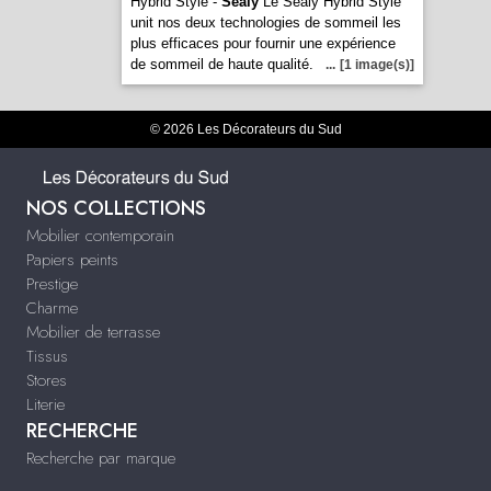
Hybrid Style -
Sealy
Le Sealy Hybrid Style
unit nos deux technologies de sommeil les
plus efficaces pour fournir une expérience
de sommeil de haute qualité.
...
[1 image(s)]
© 2026 Les Décorateurs du Sud
NOS COLLECTIONS
Mobilier contemporain
Papiers peints
Prestige
Charme
Mobilier de terrasse
Tissus
Stores
Literie
RECHERCHE
Recherche par marque