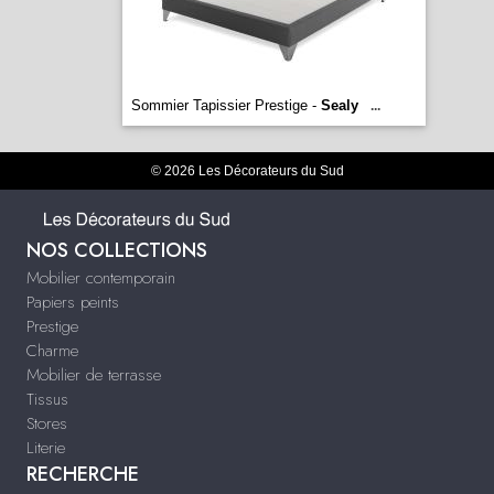
Sommier Tapissier Prestige -
Sealy
...
© 2026 Les Décorateurs du Sud
NOS COLLECTIONS
Mobilier contemporain
Papiers peints
Prestige
Charme
Mobilier de terrasse
Tissus
Stores
Literie
RECHERCHE