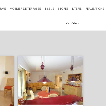
RME
MOBILIER DE TERRASSE
TISSUS
STORES
LITERIE
RÉALISATIONS
<< Retour