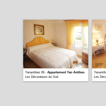
Yanantibes 06 -
Appartement Yan Antibes
Yanantib
Les Décorateurs du Sud
Les Déco