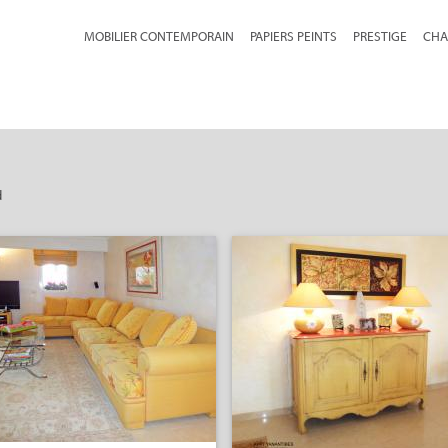
MOBILIER CONTEMPORAIN
PAPIERS PEINTS
PRESTIGE
CHA
d