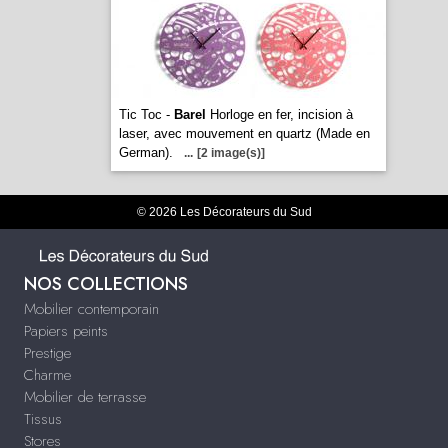
Tic Toc -
Barel
Horloge en fer, incision à
laser, avec mouvement en quartz (Made en
German).
...
[2 image(s)]
© 2026 Les Décorateurs du Sud
NOS COLLECTIONS
Mobilier contemporain
Papiers peints
Prestige
Charme
Mobilier de terrasse
Tissus
Stores