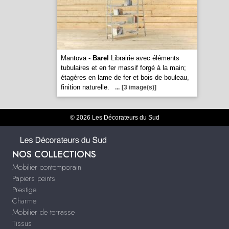
Mantova -
Barel
Librairie avec éléments
tubulaires et en fer massif forgé à la main;
étagères en lame de fer et bois de bouleau,
finition naturelle.
...
[3 image(s)]
© 2026 Les Décorateurs du Sud
NOS COLLECTIONS
Mobilier contemporain
Papiers peints
Prestige
Charme
Mobilier de terrasse
Tissus