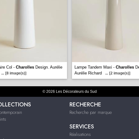
re Col -
Charolles
Design. Aurélie
Lampe Tandem Maxi -
Charolles
De
Aurélie Richard
...
[8 image(s)]
...
[2 image(s)]
© 2026 Les Décorateurs du Sud
OLLECTIONS
RECHERCHE
contemporain
Recherche par marque
ints
SERVICES
Réalisations