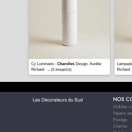
Cy Luminaire -
Charolles
Design. Aurélie
Lampadai
Richard
Richard
...
[5 image(s)]
NOS C
Mobilier 
Papiers pe
Prestige
Charme