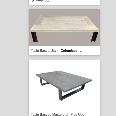
[2 image(s)]
Table Basse Utah -
Colombus
...
Table Bassse Mastercraft Pied Ugo -