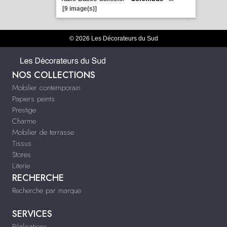
[9 image(s)]
© 2026 Les Décorateurs du Sud
NOS COLLECTIONS
Mobilier contemporain
Papiers peints
Prestige
Charme
Mobilier de terrasse
Tissus
Stores
Literie
RECHERCHE
Recherche par marque
SERVICES
Réalisations