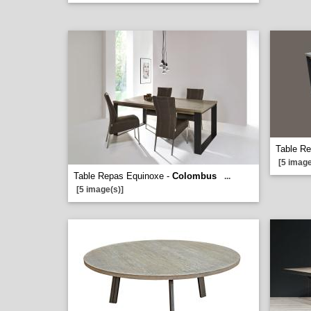
Table R
[5 image
Table Repas Equinoxe -
Colombus
...
[5 image(s)]