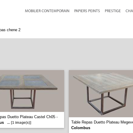
MOBILIER CONTEMPORAIN
PAPIERS PEINTS
PRESTIGE
CHA
epas chene 2
pas Duetto Plateau Castel Ch05 -
Table Repas Duetto Plateau Megev
us
...
[1 image(s)]
Colombus