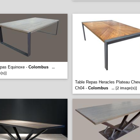
epas Equinoxe -
Colombus
...
(s)]
Table Repas Heracles Plateau Che
Ch04 -
Colombus
...
[2 image(s)]