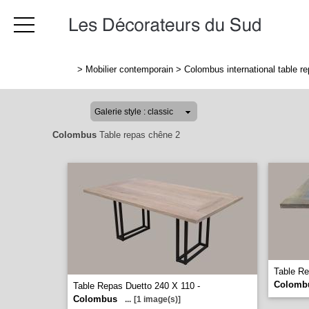
>
Mobilier contemporain
>
Colombus international table r
Colombus
Table repas chêne 2
Table Re
Colomb
Table Repas Duetto 240 X 110 -
Colombus
...
[1 image(s)]