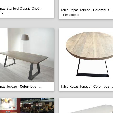
pas Stanford Classic Ch00 -
Table Repas Tolbiac -
Colombus
.
us
...
[1 image(s)]
epas Topaze -
Colombus
Table Repas Topaze -
Colombus
...
.