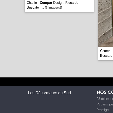
Charlie -
Compar
Design. Riccardo
Buscato
...
[3 image(s)]
Corner -
Buscato
NOS C
Mobilier 
Papiers pe
Prestige