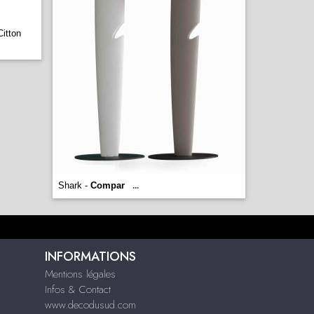
Citton
Shark -
Compar
...
INFORMATIONS
Mentions légales
Infos & Contact
www.decodusud.com