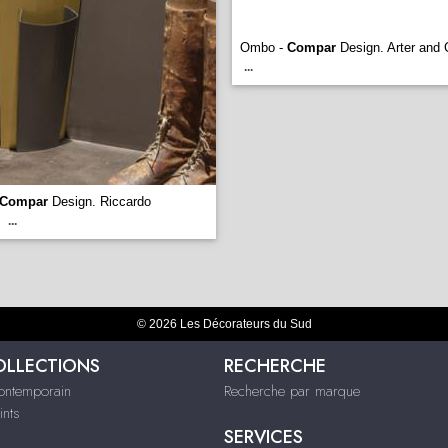
Ombo -
Compar
Design. Arter and 
...
Compar
Design. Riccardo
...
© 2026 Les Décorateurs du Sud
OLLECTIONS
RECHERCHE
contemporain
Recherche par marque
ints
SERVICES