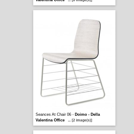
...
[8 image(s)]
Seances At Chair 06 -
Doimo - Della
Valentina Office
...
[2 image(s)]