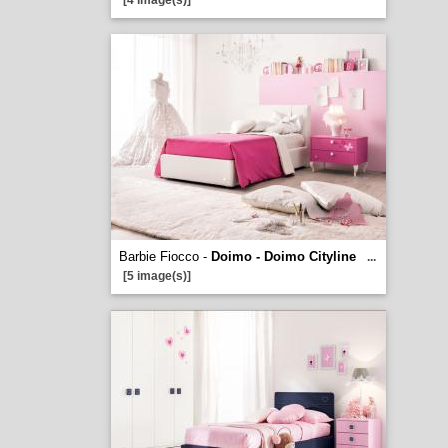
[4 image(s)]
Barbie Fiocco -
Doimo - Doimo Cityline
...
[5 image(s)]