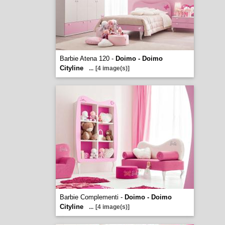
Barbie Atena 120 -
Doimo - Doimo
Cityline
...
[4 image(s)]
Barbie Complementi -
Doimo - Doimo
Cityline
...
[4 image(s)]