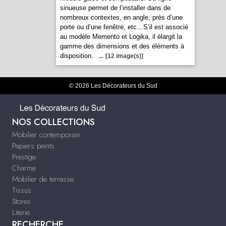
sinueuse permet de l’installer dans de
nombreux contextes, en angle, près d’une
porte ou d’une fenêtre, etc…S’il est associé
au modèle Memento et Logika, il élargit la
gamme des dimensions et des éléments à
disposition.
...
[12 image(s)]
© 2026 Les Décorateurs du Sud
NOS COLLECTIONS
Mobilier contemporain
Papiers peints
Prestige
Charme
Mobilier de terrasse
Tissus
Stores
Literie
RECHERCHE