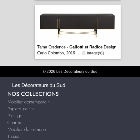
Tama Credence -
Gallotti et Radice
Design
Carlo Colombo, 2016
...
[1 image(s)]
© 2026 Les Décorateurs du Sud
NOS COLLECTIONS
Mobilier contemporain
Papiers peints
Prestige
Charme
Mobilier de terrasse
Tissus