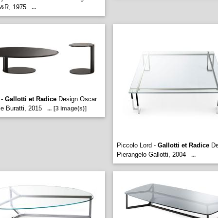
G&R, 1975
...
 -
Gallotti et Radice
Design Oscar
le Buratti, 2015
...
[3 image(s)]
Piccolo Lord -
Gallotti et Radice
De
Pierangelo Gallotti, 2004
...