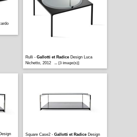
cardo
Rulli -
Gallotti et Radice
Design Luca
Nichetto, 2012
...
[3 image(s)]
esign
Square Case2 -
Gallotti et Radice
Design