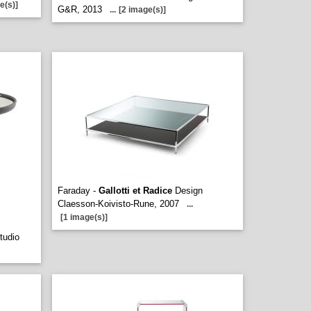
e(s)]
G&R, 2013
...
[2 image(s)]
Faraday -
Gallotti et Radice
Design
Claesson-Koivisto-Rune, 2007
...
[1 image(s)]
tudio