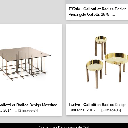
T35trio -
Gallotti et Radice
Design
Pierangelo Gallotti, 1975
...
Twelve -
Gallotti et Radice
Design
allotti et Radice
Design Massimo
Castagna, 2016
a, 2014
...
[3 image(s)]
...
[2 image(s)]
© 2026 Les Décorateurs du Sud