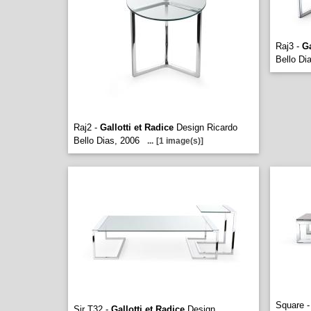
Raj3 -
Ga
Bello Di
Raj2 -
Gallotti et Radice
Design Ricardo
Bello Dias, 2006
...
[1 image(s)]
Square 
Sir T32 -
Gallotti et Radice
Design