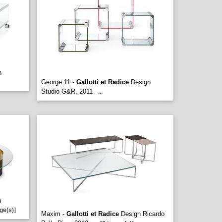
n
George 11 -
Gallotti et Radice
Design
Studio G&R, 2011
...
n
ge(s)]
Maxim -
Gallotti et Radice
Design Ricardo