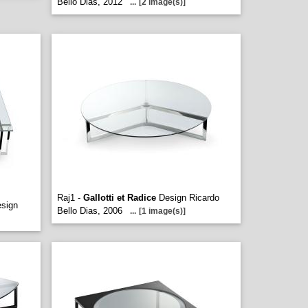
Bello Dias, 2012
...
[2 image(s)]
Raj1 -
Gallotti et Radice
Design Ricardo
sign
Bello Dias, 2006
...
[1 image(s)]