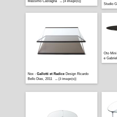
Massimo Castagna
...
[4 image(s)]
Studio 
Oto Mini
e Gabrie
Nox -
Gallotti et Radice
Design Ricardo
Bello Dias, 2011
...
[3 image(s)]