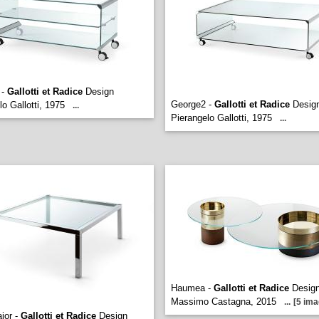
 -
Gallotti et Radice
Design
George2 -
Gallotti et Radice
Desig
lo Gallotti, 1975
...
Pierangelo Gallotti, 1975
...
Haumea -
Gallotti et Radice
Desig
Massimo Castagna, 2015
...
[5 ima
jor -
Gallotti et Radice
Design