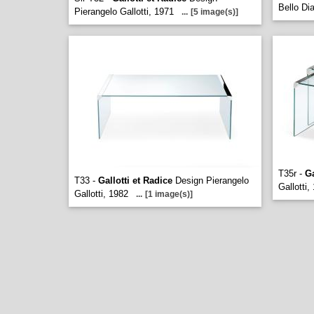
Bello Di
Pierangelo Gallotti, 1971
...
[5 image(s)]
T35r -
Ga
T33 -
Gallotti et Radice
Design Pierangelo
Gallotti,
Gallotti, 1982
...
[1 image(s)]