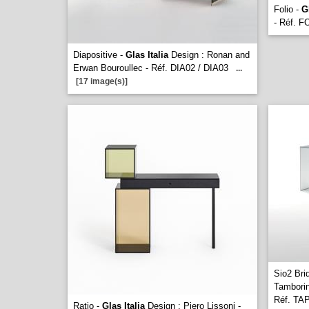
Folio -
G
- Réf. F
Diapositive -
Glas Italia
Design : Ronan and
Erwan Bouroullec - Réf. DIA02 / DIA03
...
[17 image(s)]
Sio2 Bri
Tamborin
Réf. TA
Ratio -
Glas Italia
Design : Piero Lissoni -