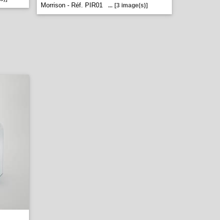
Morrison - Réf. PIR01
...
[3 image(s)]