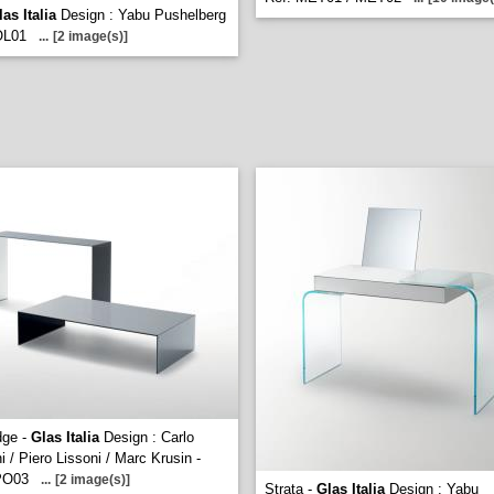
las Italia
Design : Yabu Pushelberg
OL01
...
[2 image(s)]
dge -
Glas Italia
Design : Carlo
i / Piero Lissoni / Marc Krusin -
PO03
...
[2 image(s)]
Strata -
Glas Italia
Design : Yabu