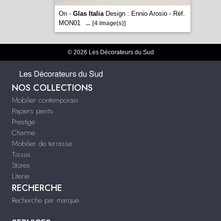
On -
Glas Italia
Design : Ennio Arosio - Réf.
MON01
...
[4 image(s)]
© 2026 Les Décorateurs du Sud
NOS COLLECTIONS
Mobilier contemporain
Papiers peints
Prestige
Charme
Mobilier de terrasse
Tissus
Stores
Literie
RECHERCHE
Recherche par marque