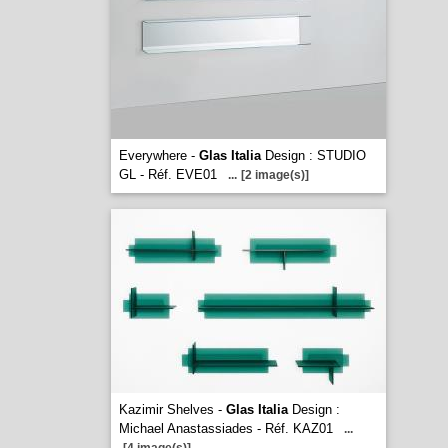
Everywhere -
Glas Italia
Design : STUDIO
GL - Réf. EVE01
...
[2 image(s)]
Kazimir Shelves -
Glas Italia
Design :
Michael Anastassiades - Réf. KAZ01
...