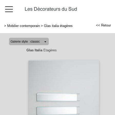
<< Retour
>
Mobilier contemporain
>
Glas italia étagères
Glas Italia
Etagères