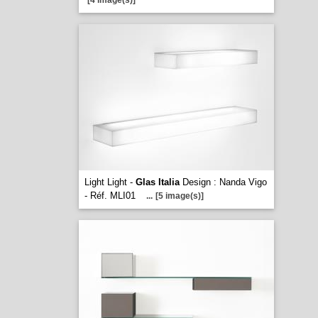
[4 image(s)]
Light Light -
Glas Italia
Design : Nanda Vigo
- Réf. MLI01
...
[5 image(s)]