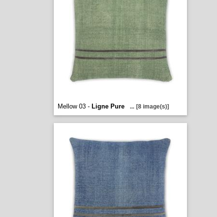
Mellow 03 -
Ligne Pure
...
[8 image(s)]