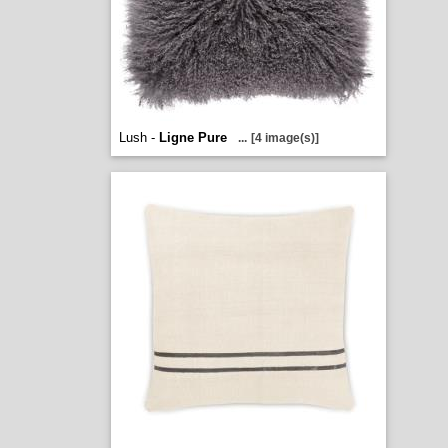
Lush -
Ligne Pure
...
[4 image(s)]