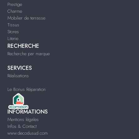
Prestige
Charme
Mobilier de terrasse
Tissus
Stores
Literie
RECHERCHE
Recherche par marque
SERVICES
Réalisations
Le Bonus Réparation
INFORMATIONS
Mentions légales
Infos & Contact
www.decodusud.com