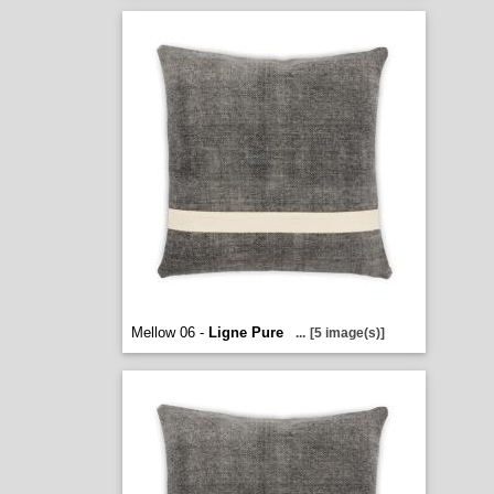
Mellow 06 -
Ligne Pure
...
[5 image(s)]