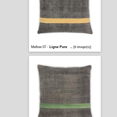
Mellow 07 -
Ligne Pure
...
[6 image(s)]