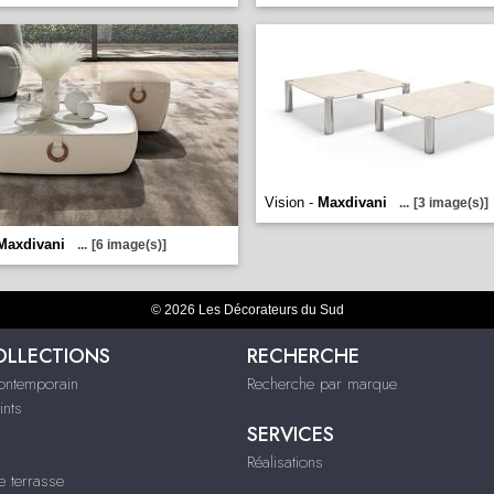
Vision -
Maxdivani
...
[3 image(s)]
Maxdivani
...
[6 image(s)]
© 2026 Les Décorateurs du Sud
OLLECTIONS
RECHERCHE
contemporain
Recherche par marque
ints
SERVICES
Réalisations
e terrasse