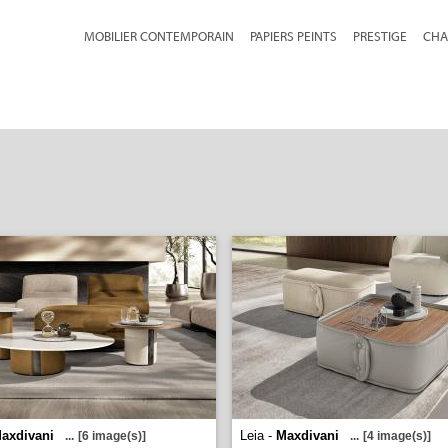
MOBILIER CONTEMPORAIN
PAPIERS PEINTS
PRESTIGE
CHA
axdivani
Leia -
Maxdivani
...
[6 image(s)]
...
[4 image(s)]