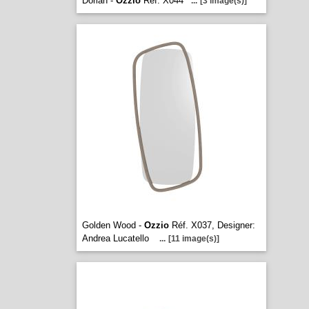
Dorian -
Ozzio
Réf. X044
...
[3 image(s)]
Golden Wood -
Ozzio
Réf. X037, Designer:
Andrea Lucatello
...
[11 image(s)]