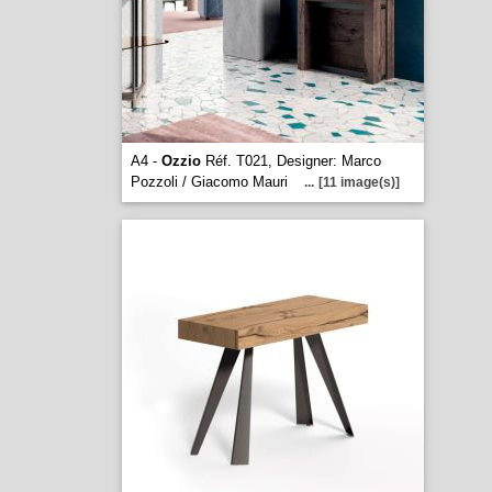
A4 -
Ozzio
Réf. T021, Designer: Marco
Pozzoli / Giacomo Mauri
...
[11 image(s)]