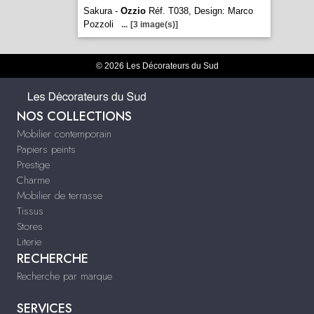
Sakura -
Ozzio
Réf. T038, Design: Marco
Pozzoli
...
[3 image(s)]
© 2026 Les Décorateurs du Sud
NOS COLLECTIONS
Mobilier contemporain
Papiers peints
Prestige
Charme
Mobilier de terrasse
Tissus
Stores
Literie
RECHERCHE
Recherche par marque
SERVICES