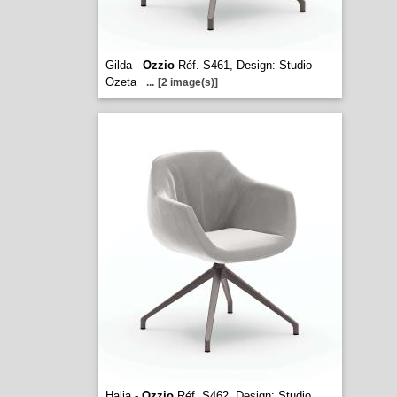
Gilda -
Ozzio
Réf. S461, Design: Studio
Ozeta
...
[2 image(s)]
Halia -
Ozzio
Réf. S462, Design: Studio