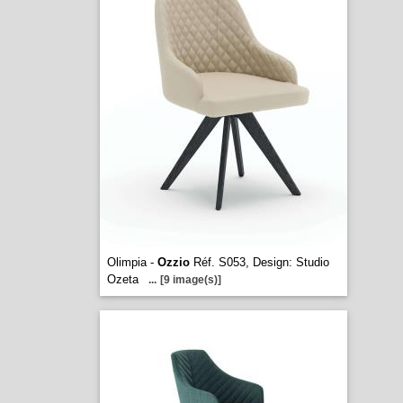
Olimpia -
Ozzio
Réf. S053, Design: Studio
Ozeta
...
[9 image(s)]