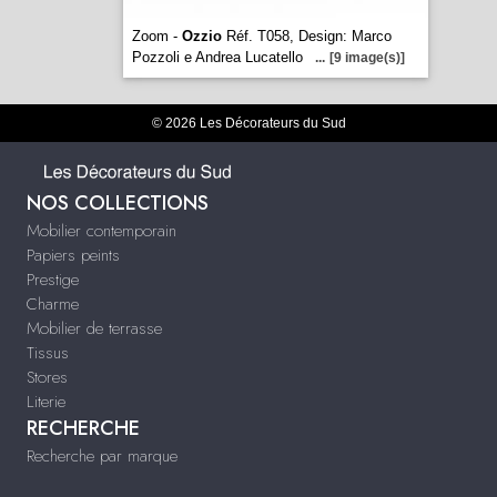
Zoom -
Ozzio
Réf. T058, Design: Marco
Pozzoli e Andrea Lucatello
...
[9 image(s)]
© 2026 Les Décorateurs du Sud
NOS COLLECTIONS
Mobilier contemporain
Papiers peints
Prestige
Charme
Mobilier de terrasse
Tissus
Stores
Literie
RECHERCHE
Recherche par marque