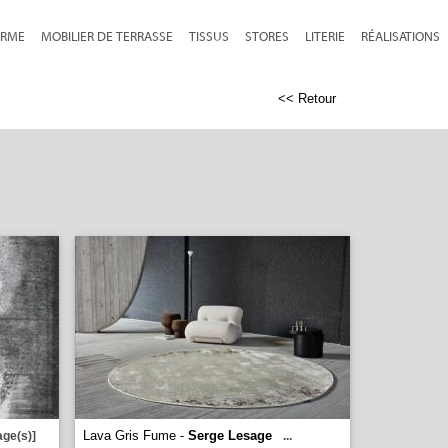
RME
MOBILIER DE TERRASSE
TISSUS
STORES
LITERIE
RÉALISATIONS
<< Retour
Lava Gris Fume -
Serge Lesage
age(s)]
...