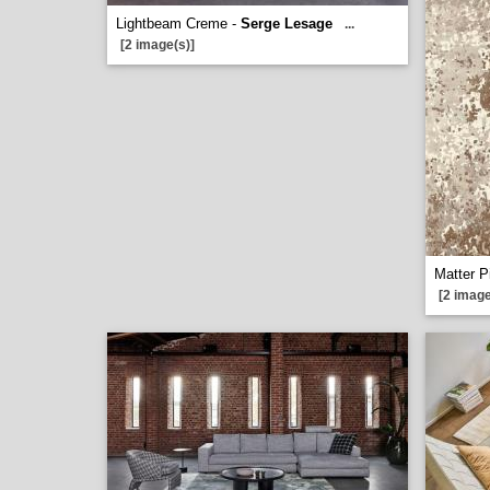
Lightbeam Creme -
Serge Lesage
...
[2 image(s)]
Matter P
[2 image