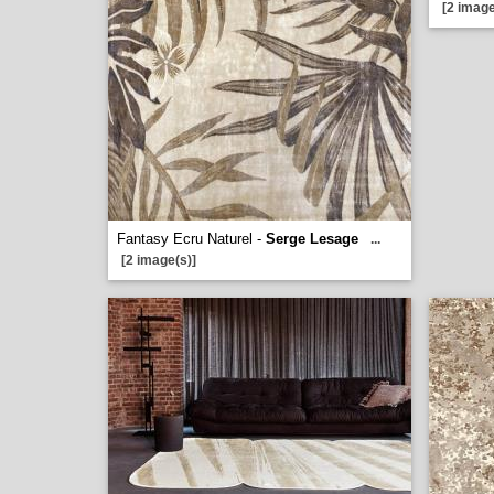
[2 image
Fantasy Ecru Naturel -
Serge Lesage
...
[2 image(s)]