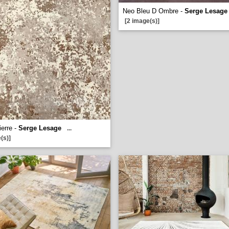
Neo Bleu D Ombre -
Serge Lesage
[2 image(s)]
ierre -
Serge Lesage
...
(s)]