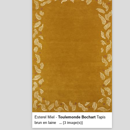
Esterel Miel -
Toulemonde Bochart
Tapis
brun en laine
...
[3 image(s)]