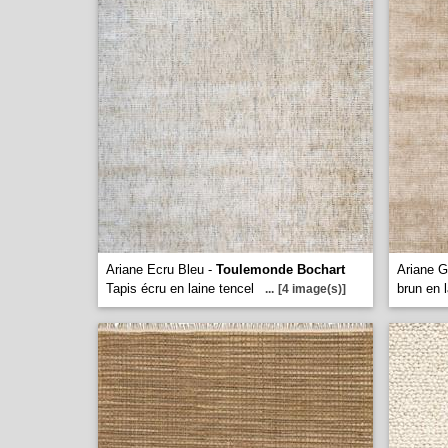
Ariane Ecru Bleu -
Toulemonde Bochart
Ariane G
Tapis écru en laine tencel
brun en l
...
[4 image(s)]