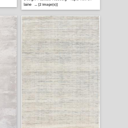
laine
...
[2 image(s)]