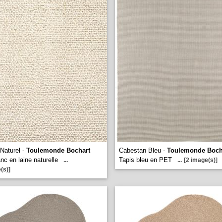
Naturel -
Toulemonde Bochart
Cabestan Bleu -
Toulemonde Boch
nc en laine naturelle
Tapis bleu en PET
...
...
[2 image(s)]
(s)]