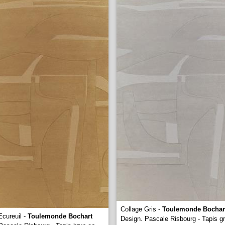
Collage Gris -
Toulemonde Bochar
Ecureuil -
Toulemonde Bochart
Design. Pascale Risbourg - Tapis gr