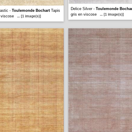
Delice Silver -
Toulemonde Bochar
astic -
Toulemonde Bochart
Tapis
gris en viscose
...
[1 image(s)]
 viscose
...
[1 image(s)]