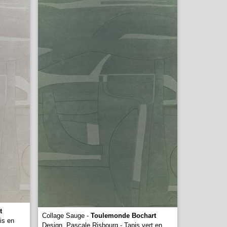
t
Collage Sauge -
Toulemonde Bochart
is en
Design. Pascale Risbourg - Tapis vert en