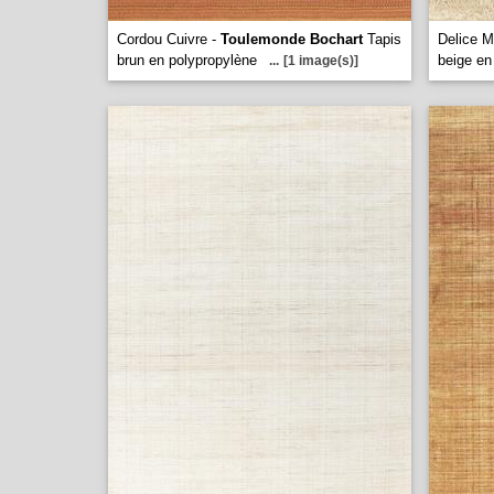
Cordou Cuivre -
Toulemonde Bochart
Tapis
Delice M
brun en polypropylène
beige en
...
[1 image(s)]