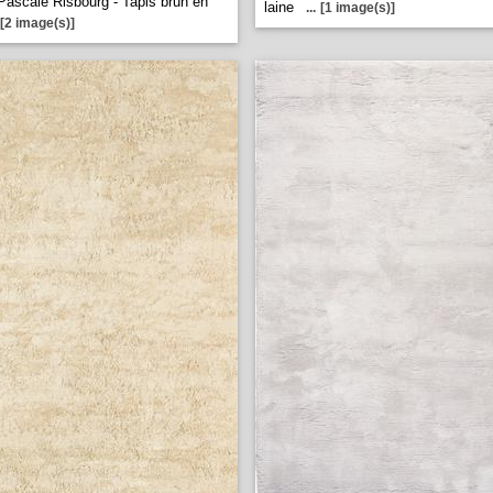
Pascale Risbourg - Tapis brun en
laine
...
[1 image(s)]
[2 image(s)]