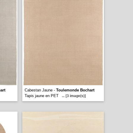
art
Cabestan Jaune -
Toulemonde Bochart
Tapis jaune en PET
...
[3 image(s)]