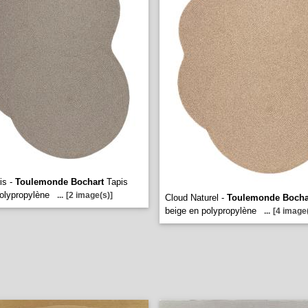
is -
Toulemonde Bochart
Tapis
polypropylène
...
[2 image(s)]
Cloud Naturel -
Toulemonde Bocha
beige en polypropylène
...
[4 image(