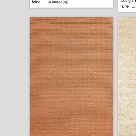
Design. 
laine
...
[4 image(s)]
laine
...