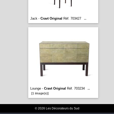
Jack -
Cravt Original
Réf. 703427
...
Lounge -
Cravt Original
Réf. 703234
...
[1 image(s)]
© 2026 Les Décorateurs du Sud