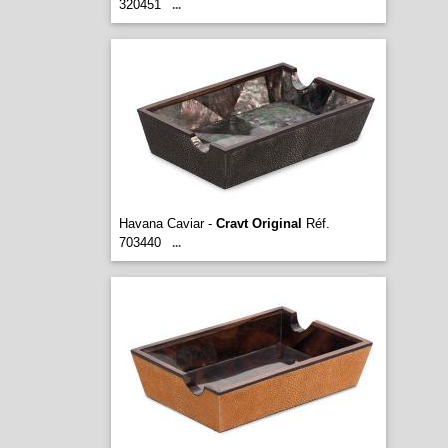
320451
...
Havana Caviar -
Cravt Original
Réf.
703440
...