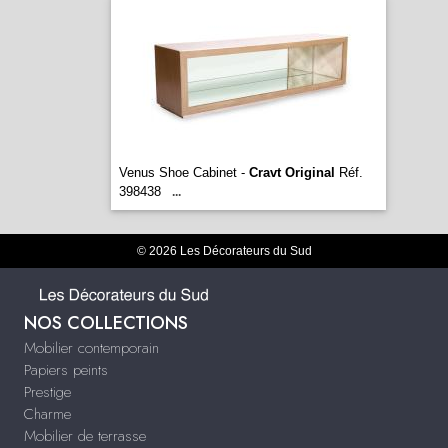
Venus Shoe Cabinet -
Cravt Original
Réf.
398438
...
© 2026 Les Décorateurs du Sud
NOS COLLECTIONS
Mobilier contemporain
Papiers peints
Prestige
Charme
Mobilier de terrasse