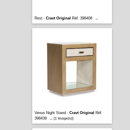
Rest -
Cravt Original
Réf. 398408
...
Venus Night Stand -
Cravt Original
Réf.
398439
...
[1 image(s)]