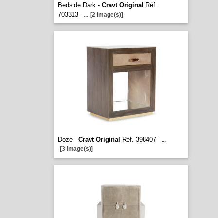
Bedside Dark -
Cravt Original
Réf.
703313
...
[2 image(s)]
Doze -
Cravt Original
Réf. 398407
...
[3 image(s)]