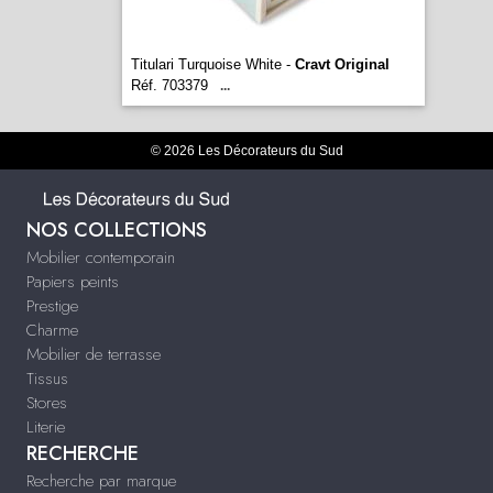
Titulari Turquoise White -
Cravt Original
Réf. 703379
...
© 2026 Les Décorateurs du Sud
NOS COLLECTIONS
Mobilier contemporain
Papiers peints
Prestige
Charme
Mobilier de terrasse
Tissus
Stores
Literie
RECHERCHE
Recherche par marque