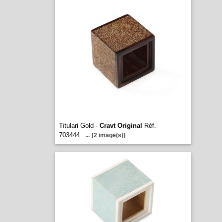
Titulari Gold -
Cravt Original
Réf.
703444
...
[2 image(s)]