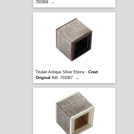
703369
...
Titulari Antique Silver Ebony -
Cravt
Original
Réf. 703367
...