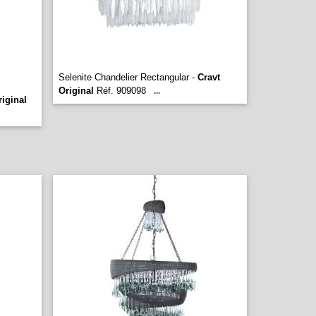
Selenite Chandelier Rectangular -
Cravt
Original
Réf. 909098
...
riginal