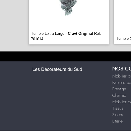
Tumble Extra Large -
Cravt Original
Réf.
Tumble 
701614
...
NOS C
Mobilier 
Papiers pe
Prestige
Charme
Mobilier d
Tissus
Stores
Literie