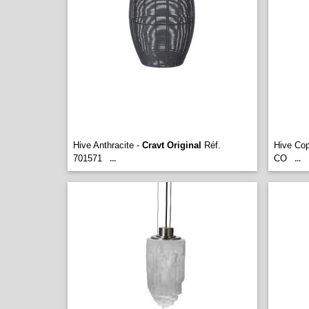
Hive Anthracite -
Cravt Original
Réf.
Hive Co
701571
CO
...
...