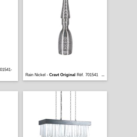
01541-
Rain Nickel -
Cravt Original
Réf. 701541
...