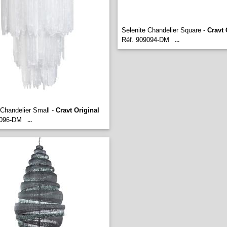
Selenite Chandelier Square -
Cravt 
Réf. 909094-DM
...
 Chandelier Small -
Cravt Original
9096-DM
...