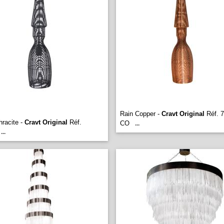
Rain Copper -
Cravt Original
Réf. 7
hracite -
Cravt Original
Réf.
CO
...
...