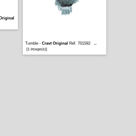
Original
Tumble -
Cravt Original
Réf. 701592
...
[1 image(s)]