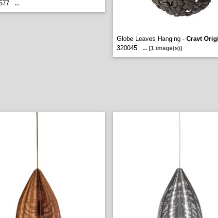
577
...
Globe Leaves Hanging -
Cravt Orig
320045
...
[1 image(s)]