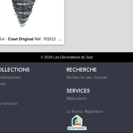
Xxl -
Cravt Original
Réf. 701613
...
© 2026 Les Décorateurs du Sud
OLLECTIONS
RECHERCHE
contemporain
Recherche par marque
ints
SERVICES
Réalisations
e terrasse
Le Bonus Réparation