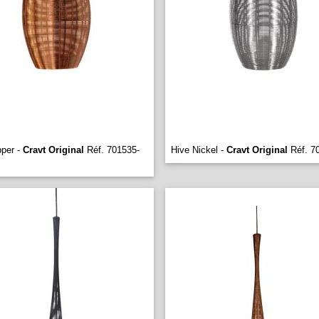
pper -
Cravt Original
Réf. 701535-
Hive Nickel -
Cravt Original
Réf. 7