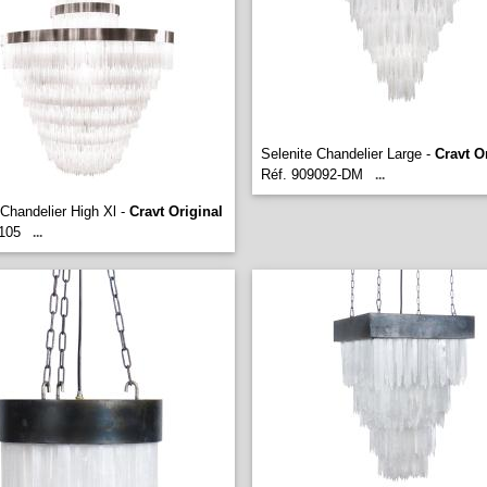
Selenite Chandelier Large -
Cravt O
Réf. 909092-DM
...
 Chandelier High Xl -
Cravt Original
105
...