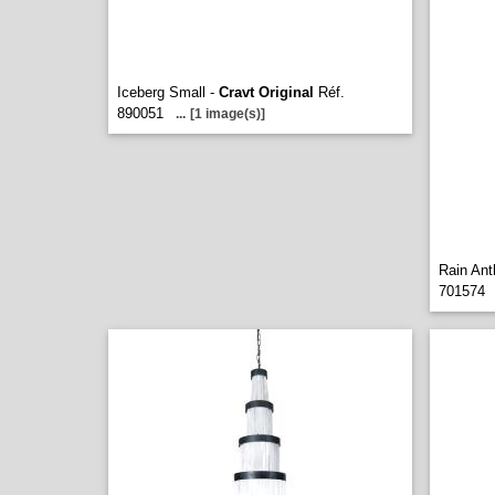
Iceberg Small -
Cravt Original
Réf.
890051
...
[1 image(s)]
Rain Ant
701574