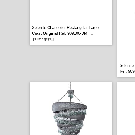
Selenite Chandelier Rectangular Large -
Cravt Original
Réf. 909100-DM
...
[1 image(s)]
Selenite
Réf. 90