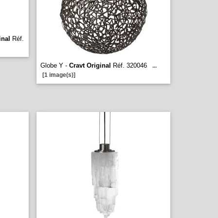
inal
Réf.
Globe Y -
Cravt Original
Réf. 320046
...
[1 image(s)]