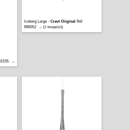
Iceberg Large -
Cravt Original
Réf.
890052
...
[1 image(s)]
01535
...