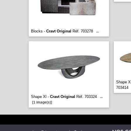
Blocks -
Cravt Original
Réf. 703278
...
Shape Xl
703414
Shape Xl -
Cravt Original
Réf. 703324
...
[1 image(s)]