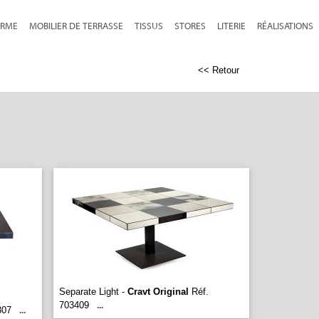
RME
MOBILIER DE TERRASSE
TISSUS
STORES
LITERIE
RÉALISATIONS
<< Retour
Separate Light -
Cravt Original
Réf.
703409
...
307
...