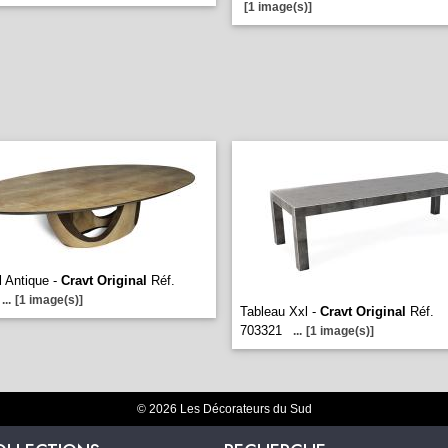
[1 image(s)]
 Antique -
Cravt Original
Réf.
...
[1 image(s)]
Tableau Xxl -
Cravt Original
Réf.
703321
...
[1 image(s)]
© 2026 Les Décorateurs du Sud