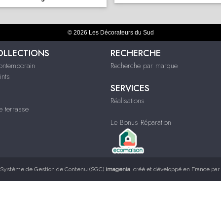
© 2026 Les Décorateurs du Sud
OLLECTIONS
RECHERCHE
contemporain
Recherche par marque
ints
SERVICES
Réalisations
e terrasse
Le Bonus Réparation
Système de Gestion de Contenu (SGC)
imagenia
, créé et développé en France par