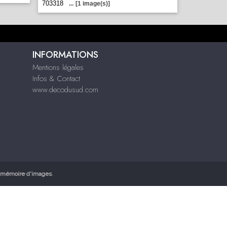
703318
...
[1 image(s)]
INFORMATIONS
Mentions légales
Infos & Contact
www.decodusud.com
mémoire d'images
.