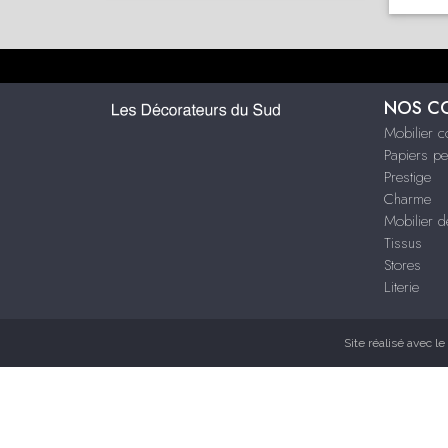
NOS C
Mobilier 
Papiers pe
Prestige
Charme
Mobilier d
Tissus
Stores
Literie
Site réalisé avec le