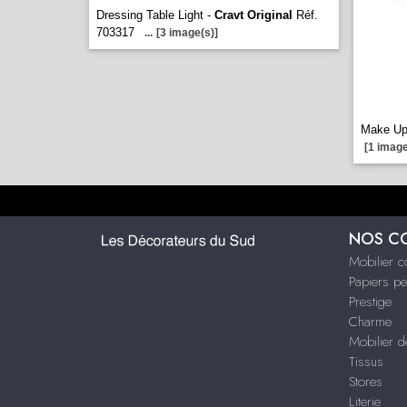
Dressing Table Light -
Cravt Original
Réf.
703317
...
[3 image(s)]
Make Up
[1 image
NOS C
Mobilier 
Papiers pe
Prestige
Charme
Mobilier d
Tissus
Stores
Literie