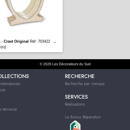
 -
Cravt Original
Réf. 703422
...
(s)]
© 2026 Les Décorateurs du Sud
OLLECTIONS
RECHERCHE
contemporain
Recherche par marque
ints
SERVICES
Réalisations
e terrasse
Le Bonus Réparation