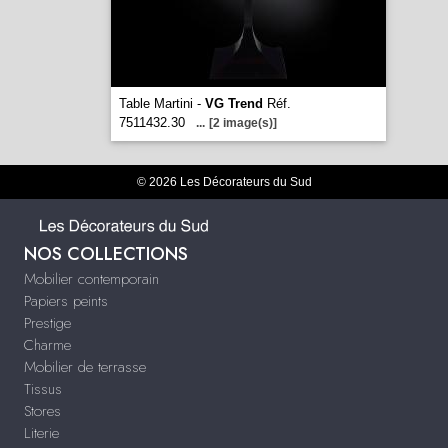
Table Martini -
VG Trend
Réf.
7511432.30
...
[2 image(s)]
© 2026 Les Décorateurs du Sud
NOS COLLECTIONS
Mobilier contemporain
Papiers peints
Prestige
Charme
Mobilier de terrasse
Tissus
Stores
Literie