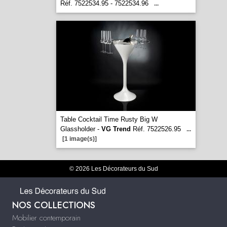
Réf. 7522534.95 - 7522534.96
...
Table Cocktail Time Rusty Big W
Glassholder -
VG Trend
Réf. 7522526.95
...
[1 image(s)]
© 2026 Les Décorateurs du Sud
NOS COLLECTIONS
Mobilier contemporain