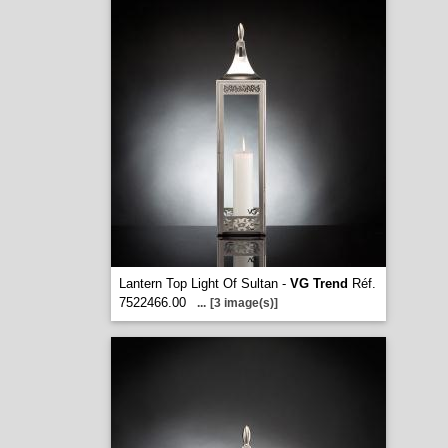
Lantern Top Light Of Sultan -
VG Trend
Réf.
7522466.00
...
[3 image(s)]