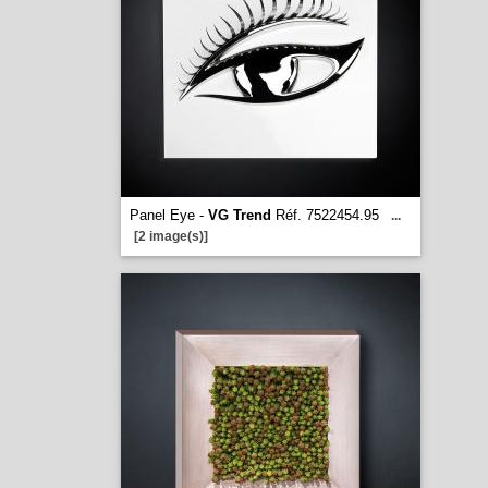
Panel Eye -
VG Trend
Réf. 7522454.95
...
[2 image(s)]