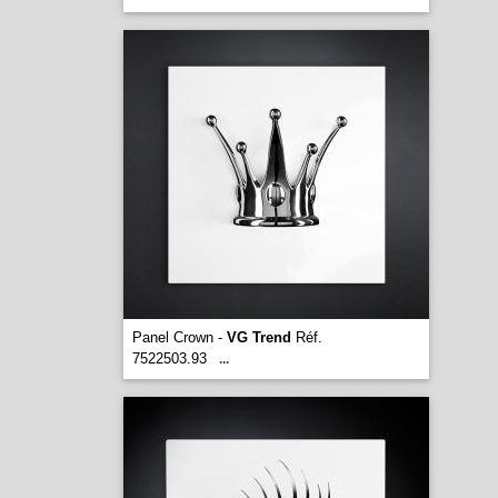
Panel Crown -
VG Trend
Réf.
7522503.93
...