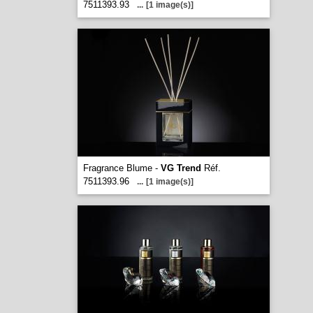
7511393.93
...
[1 image(s)]
Fragrance Blume -
VG Trend
Réf.
7511393.96
...
[1 image(s)]