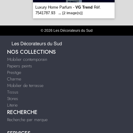
Luxury Home Parfum -
VG Trend
Réf.
7541787.93
...
[2 image(s)]
© 2026 Les Décorateurs du Sud
NOS COLLECTIONS
Mobilier contemporain
Papiers peints
Prestige
Charme
Mobilier de terrasse
Tissus
Stores
Literie
RECHERCHE
Recherche par marque