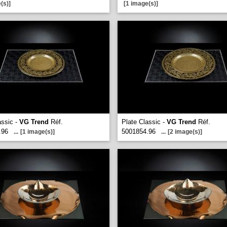
(s)]
[1 image(s)]
assic -
VG Trend
Réf.
Plate Classic -
VG Trend
Réf.
.96
5001854.96
...
[1 image(s)]
...
[2 image(s)]