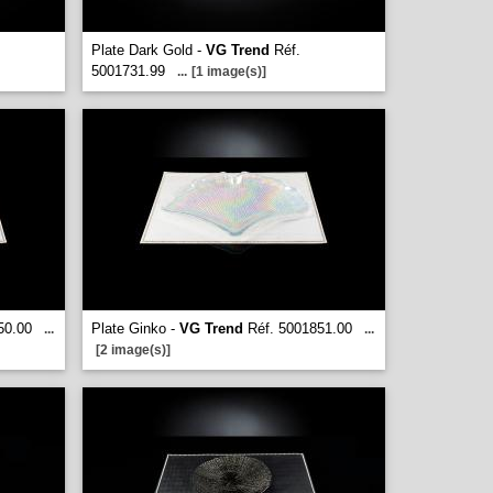
Plate Dark Gold -
VG Trend
Réf.
5001731.99
...
[1 image(s)]
50.00
Plate Ginko -
VG Trend
Réf. 5001851.00
...
...
[2 image(s)]