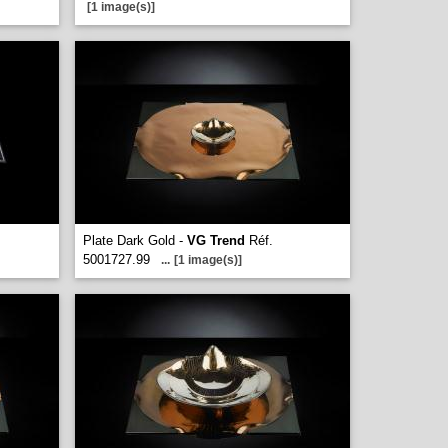
[1 image(s)]
Plate Dark Gold -
VG Trend
Réf.
5001727.99
...
[1 image(s)]