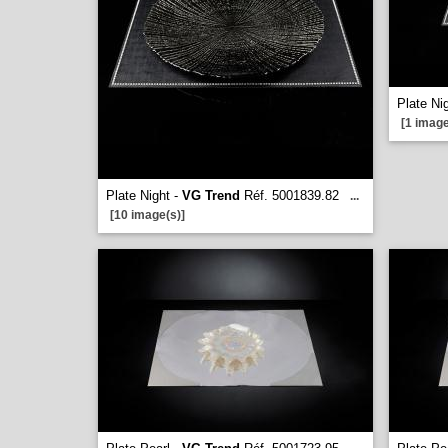
Plate Ni
[1 image
Plate Night -
VG Trend
Réf. 5001839.82
...
[10 image(s)]