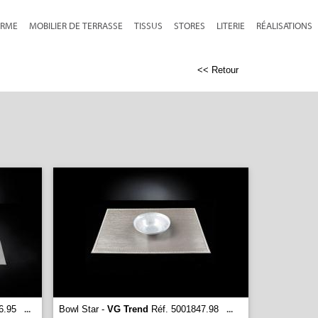
RME
MOBILIER DE TERRASSE
TISSUS
STORES
LITERIE
RÉALISATIONS
<< Retour
6.95
Bowl Star -
VG Trend
Réf. 5001847.98
...
...