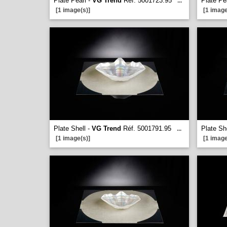
Plate Pearl -
VG Trend
Réf. 5001723.95
Plate Pe
...
[1 image(s)]
[1 image
Plate Shell -
VG Trend
Réf. 5001791.95
Plate Sh
...
[1 image(s)]
[1 image