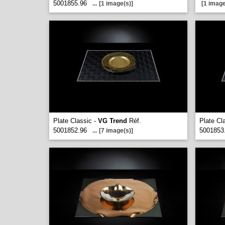
5001855.96
...
[1 image(s)]
[1 image
Plate Classic -
VG Trend
Réf.
Plate Cl
5001852.96
5001853
...
[7 image(s)]