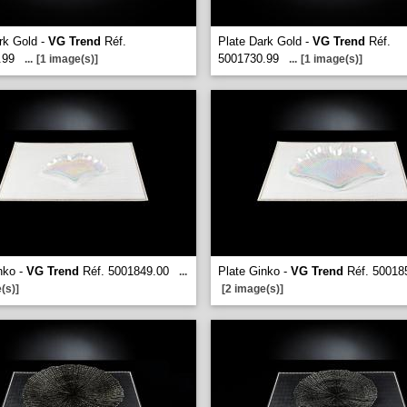
rk Gold -
VG Trend
Réf.
Plate Dark Gold -
VG Trend
Réf.
.99
5001730.99
...
[1 image(s)]
...
[1 image(s)]
nko -
VG Trend
Réf. 5001849.00
Plate Ginko -
VG Trend
Réf. 50018
...
(s)]
[2 image(s)]