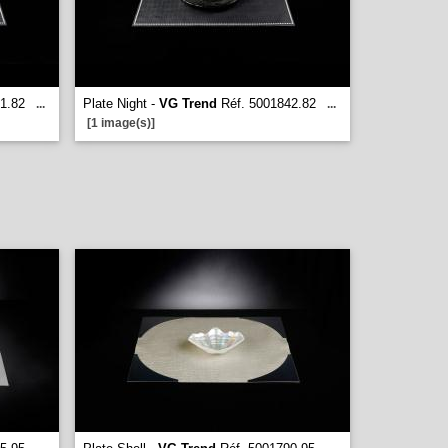
1.82
Plate Night -
VG Trend
Réf. 5001842.82
...
...
[1 image(s)]