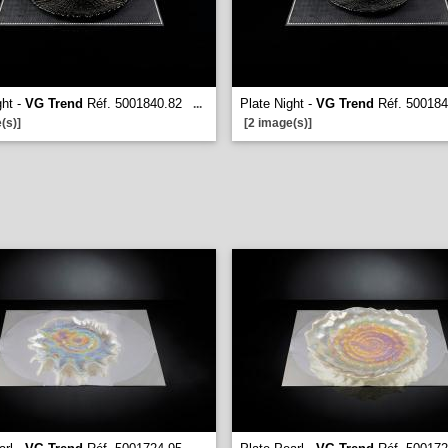
ght -
VG Trend
Réf. 5001840.82
Plate Night -
VG Trend
Réf. 500184
...
(s)]
[2 image(s)]