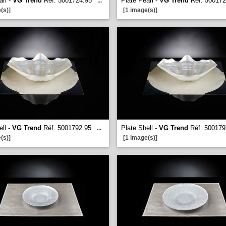
arl -
VG Trend
Réf. 5001724.95
Plate Pearl -
VG Trend
Réf. 500172
...
(s)]
[1 image(s)]
ell -
VG Trend
Réf. 5001792.95
Plate Shell -
VG Trend
Réf. 500179
...
(s)]
[1 image(s)]