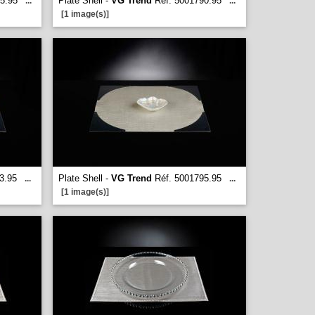
5.95
Plate Shell -
VG Trend
Réf. 5001790.95
...
...
[1 image(s)]
3.95
Plate Shell -
VG Trend
Réf. 5001795.95
...
...
[1 image(s)]