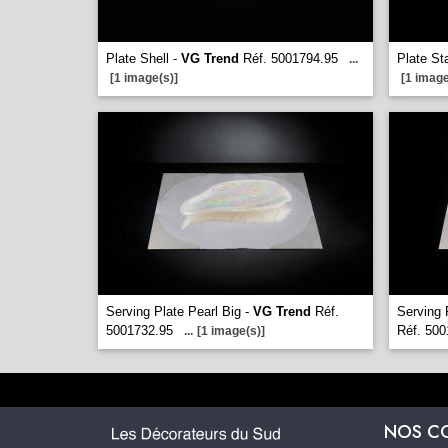
Plate Shell -
VG Trend
Réf. 5001794.95
Plate St
...
[1 image(s)]
[1 image
Serving Plate Pearl Big -
VG Trend
Réf.
Serving 
5001732.95
Réf. 500
...
[1 image(s)]
NOS C