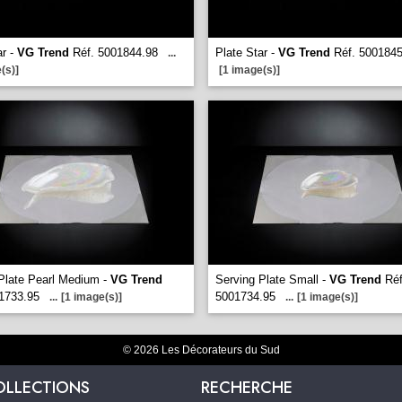
ar -
VG Trend
Réf. 5001844.98
Plate Star -
VG Trend
Réf. 5001845
...
(s)]
[1 image(s)]
Plate Pearl Medium -
VG Trend
Serving Plate Small -
VG Trend
Réf
1733.95
5001734.95
...
[1 image(s)]
...
[1 image(s)]
© 2026 Les Décorateurs du Sud
OLLECTIONS
RECHERCHE