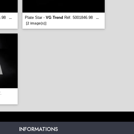
.98
Plate Star -
VG Trend
Réf. 5001846.98
...
...
[2 image(s)]
.
INFORMATIONS