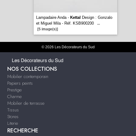
Lampadaire Anda -
Kettal
Design : Gonzalo
et Miguel Mila - Réf. KSB900200
...
[5 image(s)]
© 2026 Les Décorateurs du Sud
NOS COLLECTIONS
Mobilier contemporain
Papiers peints
Prestige
Charme
Mobilier de terrasse
Tissus
Stores
Literie
RECHERCHE