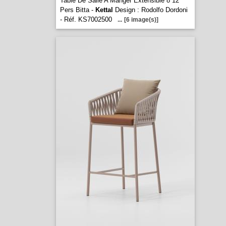
Table De Salle A Manger Extensible 8 12
Pers Bitta -
Kettal
Design : Rodolfo Dordoni
- Réf. KS7002500
...
[6 image(s)]