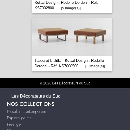
Kettal
Design : Rodolfo Dordoni - Réf.
KS7002800
...
[5 image(s)]
Tabouret L Bitta -
Kettal
Design : Rodolfo
Dordoni - Réf. KS7000500
...
[3 image(s)]
© 2026 Les Décorateurs du Sud
NOS COLLECTIONS
Mobilier contemporain
Papiers peints
Prestige