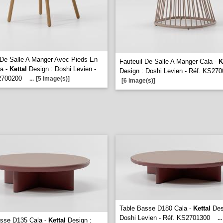
 De Salle A Manger Avec Pieds En
Fauteuil De Salle A Manger Cala -
K
a -
Kettal
Design : Doshi Levien -
Design : Doshi Levien - Réf. KS27
2700200
...
[5 image(s)]
[6 image(s)]
Table Basse D180 Cala -
Kettal
Des
Doshi Levien - Réf. KS2701300
...
asse D135 Cala -
Kettal
Design :