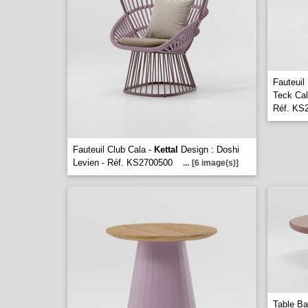
Fauteuil
Teck Cal
Réf. KS
Fauteuil Club Cala -
Kettal
Design : Doshi
Levien - Réf. KS2700500
...
[6 image(s)]
Table B