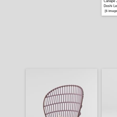
Canape 
Doshi Le
[6 image