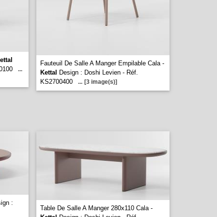
ettal
Fauteuil De Salle A Manger Empilable Cala -
00100
...
Kettal
Design : Doshi Levien - Réf.
KS2700400
...
[3 image(s)]
ign :
Table De Salle A Manger 280x110 Cala -