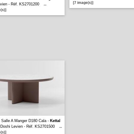
[7 image(s)]
evien - Réf. KS2701200
...
(s)]
 Salle A Manger D180 Cala -
Kettal
 Doshi Levien - Réf. KS2701500
...
(s)]