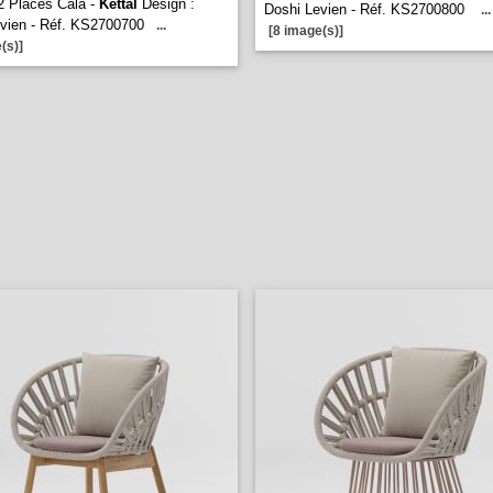
2 Places Cala -
Kettal
Design :
Doshi Levien - Réf. KS2700800
...
vien - Réf. KS2700700
...
[8 image(s)]
(s)]