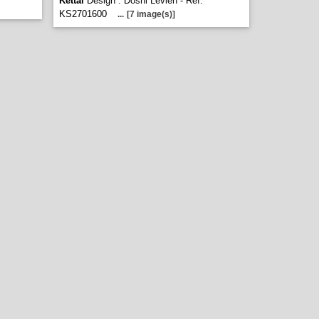
Kettal
Design : Doshi Levien - Réf.
KS2701600
...
[7 image(s)]